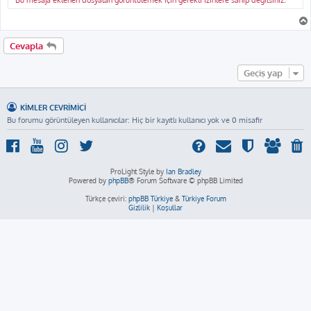
Bu mesaja eklenen dosyaları görüntülemek için gerekli izinlere sahip değilsiniz.
Cevapla
Geçiş yap
KIMLER ÇEVRIMIÇI
Bu forumu görüntüleyen kullanıcılar: Hiç bir kayıtlı kullanıcı yok ve 0 misafir
ProLight Style by
Ian Bradley
Powered by
phpBB
® Forum Software © phpBB Limited
Türkçe çeviri:
phpBB Türkiye
&
Türkiye Forum
Gizlilik
|
Koşullar