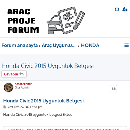
Forum ana sayfa
Araç Uygunluk Belgeleri
HONDA
Honda Civic 2015 Uygunluk Belgesi
Cevapla
safatezemir
Site Admin
Honda Civic 2015 Uygunluk Belgesi
M
Cmt Tem 27, 2024 3:38 pm
e
s
Honda Civic 2015 uygunluk belgesi Ektedir.
a
j