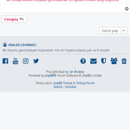
Bu mesaja eklenen dosyaları görüntülemek için gerekli izinlere sahip değilsiniz.
Cevapla
Geçiş yap
KIMLER ÇEVRIMIÇI
Bu forumu görüntüleyen kullanıcılar: Hiç bir kayıtlı kullanıcı yok ve 0 misafir
ProLight Style by
Ian Bradley
Powered by
phpBB
® Forum Software © phpBB Limited
Türkçe çeviri:
phpBB Türkiye
&
Türkiye Forum
Gizlilik
|
Koşullar