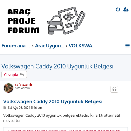
Forum ana sayfa
Araç Uygunluk Belgeleri
VOLKSWAGEN
Volkswagen Caddy 2010 Uygunluk Belgesi
Cevapla
safatezemir
Site Admin
Volkswagen Caddy 2010 Uygunluk Belgesi
M
Sal Ağu 06, 2024 11:46 am
e
s
Volkswagen Caddy 2010 uygunluk belgesi ektedir. İki farklı alternatif
a
mevcuttur.
j