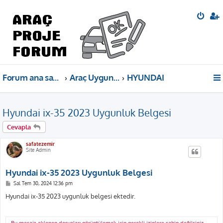
Forum ana sayfa
Araç Uygunluk Belgeleri
HYUNDAI
Hyundai ix-35 2023 Uygunluk Belgesi
Cevapla
safatezemir
Site Admin
Hyundai ix-35 2023 Uygunluk Belgesi
M
Sal Tem 30, 2024 12:36 pm
e
s
Hyundai ix-35 2023 uygunluk belgesi ektedir.
a
j