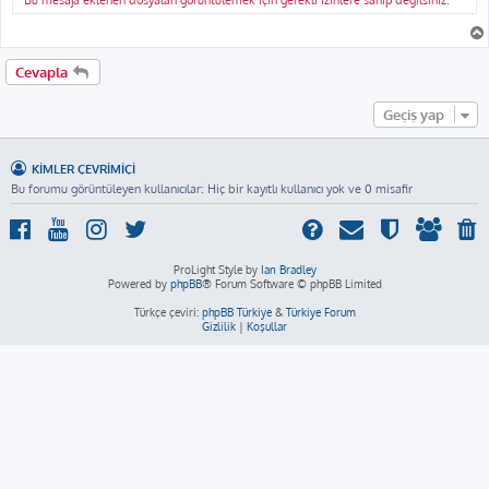
Bu mesaja eklenen dosyaları görüntülemek için gerekli izinlere sahip değilsiniz.
Cevapla
Geçiş yap
KIMLER ÇEVRIMIÇI
Bu forumu görüntüleyen kullanıcılar: Hiç bir kayıtlı kullanıcı yok ve 0 misafir
ProLight Style by
Ian Bradley
Powered by
phpBB
® Forum Software © phpBB Limited
Türkçe çeviri:
phpBB Türkiye
&
Türkiye Forum
Gizlilik
|
Koşullar