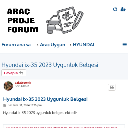
Forum ana sayfa
Araç Uygunluk Belgeleri
HYUNDAI
Hyundai ix-35 2023 Uygunluk Belgesi
Cevapla
safatezemir
Site Admin
Hyundai ix-35 2023 Uygunluk Belgesi
M
Sal Tem 30, 2024 12:36 pm
e
s
Hyundai ix-35 2023 uygunluk belgesi ektedir.
a
j