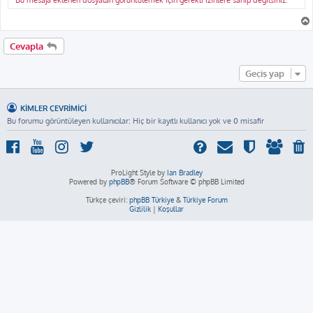
Bu mesaja eklenen dosyaları görüntülemek için gerekli izinlere sahip değilsiniz.
Cevapla
Geçiş yap
KIMLER ÇEVRIMIÇI
Bu forumu görüntüleyen kullanıcılar: Hiç bir kayıtlı kullanıcı yok ve 0 misafir
ProLight Style by
Ian Bradley
Powered by
phpBB
® Forum Software © phpBB Limited
Türkçe çeviri:
phpBB Türkiye
&
Türkiye Forum
Gizlilik
|
Koşullar