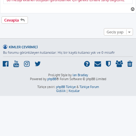
Bu mesaja eklenen dosyaları görüntülemek için gerekli izinlere sahip değilsiniz.
Cevapla
Geçiş yap
KIMLER ÇEVRIMIÇI
Bu forumu görüntüleyen kullanıcılar: Hiç bir kayıtlı kullanıcı yok ve 0 misafir
ProLight Style by
Ian Bradley
Powered by
phpBB
® Forum Software © phpBB Limited
Türkçe çeviri:
phpBB Türkiye
&
Türkiye Forum
Gizlilik
|
Koşullar