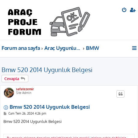
Forum ana sayfa
Araç Uygunluk Belgeleri
BMW
Bmw 520 2014 Uygunluk Belgesi
Cevapla
safatezemir
Site Admin
Bmw 520 2014 Uygunluk Belgesi
M
Cum Tem 26, 2024 4:26 pm
e
s
Bmw 520 2014 Uygunluk Belgesi
a
j