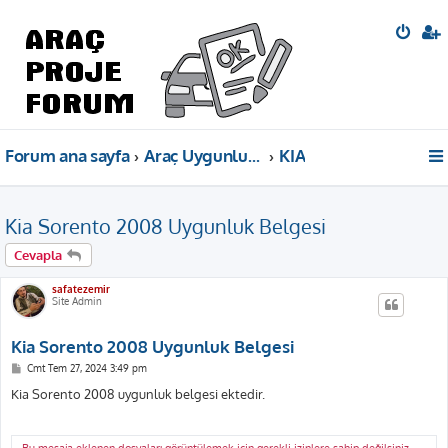
Forum ana sayfa
Araç Uygunluk Belgeleri
KIA
Kia Sorento 2008 Uygunluk Belgesi
Cevapla
safatezemir
Site Admin
Kia Sorento 2008 Uygunluk Belgesi
M
Cmt Tem 27, 2024 3:49 pm
e
s
Kia Sorento 2008 uygunluk belgesi ektedir.
a
j