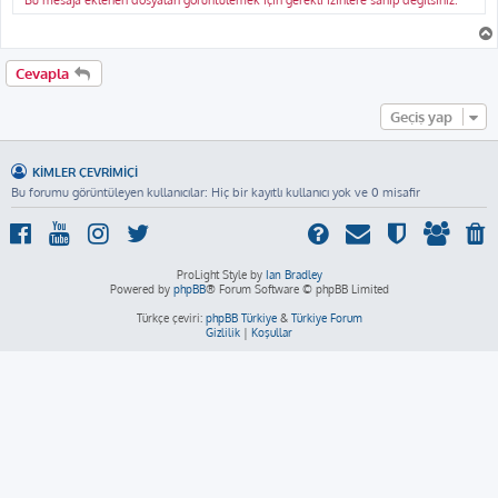
Bu mesaja eklenen dosyaları görüntülemek için gerekli izinlere sahip değilsiniz.
Cevapla
Geçiş yap
KIMLER ÇEVRIMIÇI
Bu forumu görüntüleyen kullanıcılar: Hiç bir kayıtlı kullanıcı yok ve 0 misafir
ProLight Style by
Ian Bradley
Powered by
phpBB
® Forum Software © phpBB Limited
Türkçe çeviri:
phpBB Türkiye
&
Türkiye Forum
Gizlilik
|
Koşullar