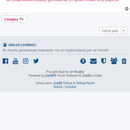
Bu mesaja eklenen dosyaları görüntülemek için gerekli izinlere sahip değilsiniz.
Cevapla
Geçiş yap
KIMLER ÇEVRIMIÇI
Bu forumu görüntüleyen kullanıcılar: Hiç bir kayıtlı kullanıcı yok ve 1 misafir
ProLight Style by
Ian Bradley
Powered by
phpBB
® Forum Software © phpBB Limited
Türkçe çeviri:
phpBB Türkiye
&
Türkiye Forum
Gizlilik
|
Koşullar