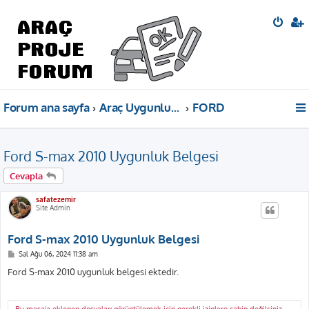
Forum ana sayfa
Araç Uygunluk Belgeleri
FORD
Ford S-max 2010 Uygunluk Belgesi
Cevapla
safatezemir
Site Admin
Ford S-max 2010 Uygunluk Belgesi
M
Sal Ağu 06, 2024 11:38 am
e
s
Ford S-max 2010 uygunluk belgesi ektedir.
a
j