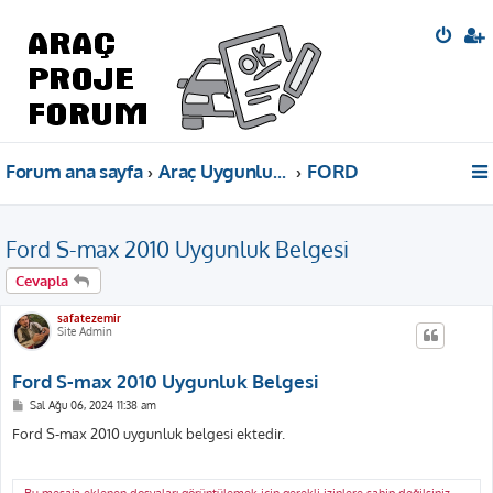
Forum ana sayfa
Araç Uygunluk Belgeleri
FORD
Ford S-max 2010 Uygunluk Belgesi
Cevapla
safatezemir
Site Admin
Ford S-max 2010 Uygunluk Belgesi
M
Sal Ağu 06, 2024 11:38 am
e
s
Ford S-max 2010 uygunluk belgesi ektedir.
a
j