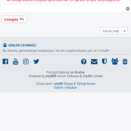
Bu mesaja eklenen dosyaları görüntülemek için gerekli izinlere sahip değilsiniz.
Cevapla
Geçiş yap
KIMLER ÇEVRIMIÇI
Bu forumu görüntüleyen kullanıcılar: Hiç bir kayıtlı kullanıcı yok ve 1 misafir
ProLight Style by
Ian Bradley
Powered by
phpBB
® Forum Software © phpBB Limited
Türkçe çeviri:
phpBB Türkiye
&
Türkiye Forum
Gizlilik
|
Koşullar