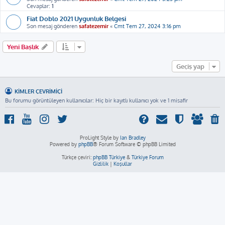
Cevaplar:
1
Fiat Doblo 2021 Uygunluk Belgesi
Son mesaj gönderen
safatezemir
«
Cmt Tem 27, 2024 3:16 pm
Yeni Başlık
Geçiş yap
KIMLER ÇEVRIMIÇI
Bu forumu görüntüleyen kullanıcılar: Hiç bir kayıtlı kullanıcı yok ve 1 misafir
ProLight Style by
Ian Bradley
Powered by
phpBB
® Forum Software © phpBB Limited
Türkçe çeviri:
phpBB Türkiye
&
Türkiye Forum
Gizlilik
|
Koşullar