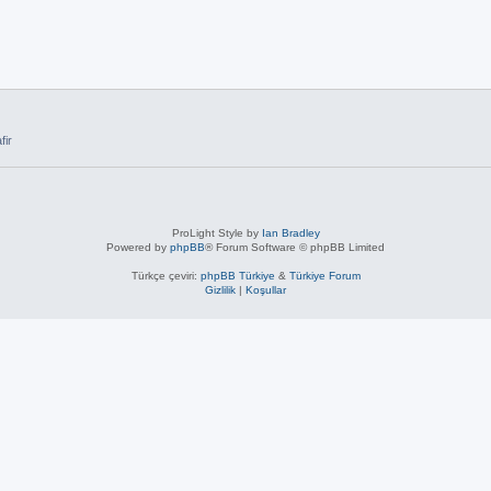
fir
ProLight Style by
Ian Bradley
Powered by
phpBB
® Forum Software © phpBB Limited
Türkçe çeviri:
phpBB Türkiye
&
Türkiye Forum
Gizlilik
|
Koşullar