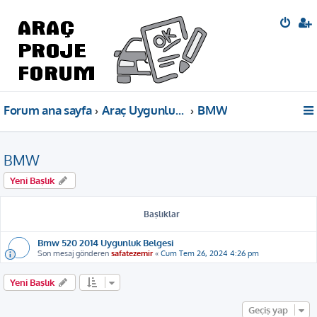
Forum ana sayfa
Araç Uygunluk Belgeleri
BMW
BMW
Yeni Başlık
Başlıklar
Bmw 520 2014 Uygunluk Belgesi
Son mesaj gönderen
safatezemir
«
Cum Tem 26, 2024 4:26 pm
Yeni Başlık
Geçiş yap