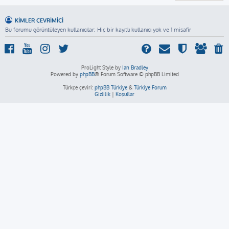
KIMLER ÇEVRIMIÇI
Bu forumu görüntüleyen kullanıcılar: Hiç bir kayıtlı kullanıcı yok ve 1 misafir
ProLight Style by
Ian Bradley
Powered by
phpBB
® Forum Software © phpBB Limited
Türkçe çeviri:
phpBB Türkiye
&
Türkiye Forum
Gizlilik
|
Koşullar