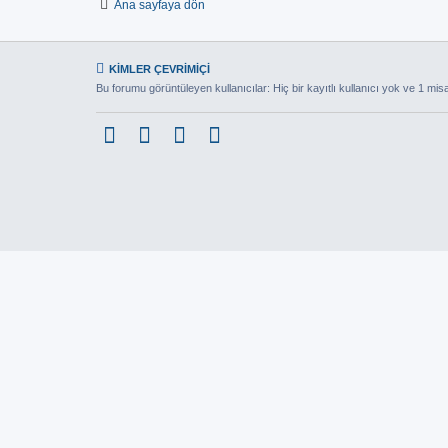
Ana sayfaya dön
KIMLER ÇEVRIMIÇI
Bu forumu görüntüleyen kullanıcılar: Hiç bir kayıtlı kullanıcı yok ve 1 misa