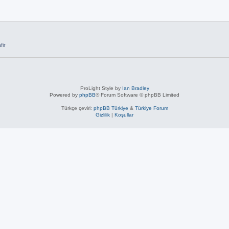
fir
ProLight Style by
Ian Bradley
Powered by
phpBB
® Forum Software © phpBB Limited
Türkçe çeviri:
phpBB Türkiye
&
Türkiye Forum
Gizlilik
|
Koşullar