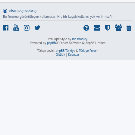
KIMLER ÇEVRIMIÇI
Bu forumu görüntüleyen kullanıcılar: Hiç bir kayıtlı kullanıcı yok ve 1 misafir
ProLight Style by
Ian Bradley
Powered by
phpBB
® Forum Software © phpBB Limited
Türkçe çeviri:
phpBB Türkiye
&
Türkiye Forum
Gizlilik
|
Koşullar