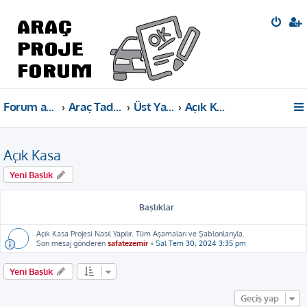
Forum ana sayfa
Araç Tadilat Projeleri Bilgi Paylaşımı
Üst Yapı Tadilatları
Açık Kasa
Açık Kasa
Yeni Başlık
Başlıklar
Açık Kasa Projesi Nasıl Yapılır. Tüm Aşamaları ve Şablonlarıyla.
Son mesaj gönderen
safatezemir
«
Sal Tem 30, 2024 3:35 pm
Yeni Başlık
Geçiş yap