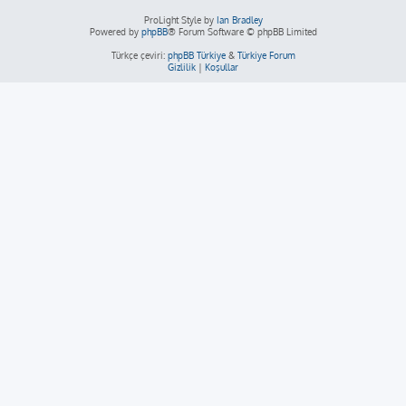
ProLight Style by
Ian Bradley
Powered by
phpBB
® Forum Software © phpBB Limited
Türkçe çeviri:
phpBB Türkiye
&
Türkiye Forum
Gizlilik
|
Koşullar