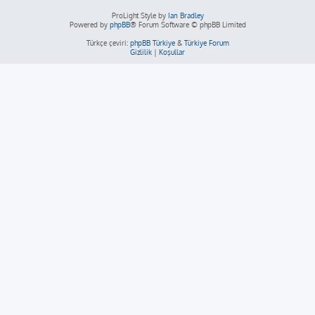
ProLight Style by
Ian Bradley
Powered by
phpBB
® Forum Software © phpBB Limited
Türkçe çeviri:
phpBB Türkiye
&
Türkiye Forum
Gizlilik
|
Koşullar