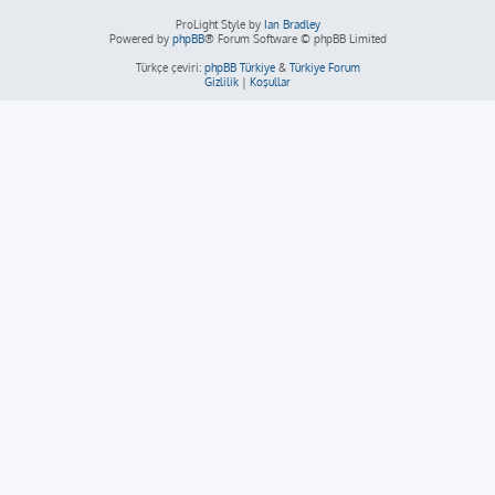
ProLight Style by
Ian Bradley
Powered by
phpBB
® Forum Software © phpBB Limited
Türkçe çeviri:
phpBB Türkiye
&
Türkiye Forum
Gizlilik
|
Koşullar