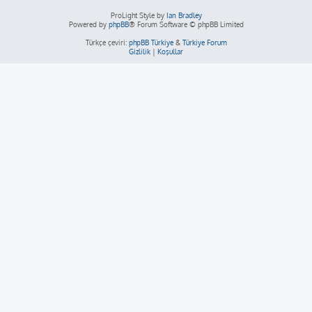
ProLight Style by
Ian Bradley
Powered by
phpBB
® Forum Software © phpBB Limited
Türkçe çeviri:
phpBB Türkiye
&
Türkiye Forum
Gizlilik
|
Koşullar