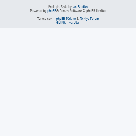
ProLight Style by
Ian Bradley
Powered by
phpBB
® Forum Software © phpBB Limited
Türkçe çeviri:
phpBB Türkiye
&
Türkiye Forum
Gizlilik
|
Koşullar