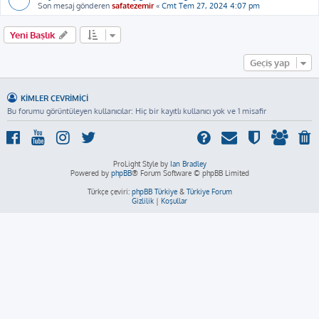
Son mesaj gönderen
safatezemir
«
Cmt Tem 27, 2024 4:07 pm
Yeni Başlık
Geçiş yap
KIMLER ÇEVRIMIÇI
Bu forumu görüntüleyen kullanıcılar: Hiç bir kayıtlı kullanıcı yok ve 1 misafir
ProLight Style by
Ian Bradley
Powered by
phpBB
® Forum Software © phpBB Limited
Türkçe çeviri:
phpBB Türkiye
&
Türkiye Forum
Gizlilik
|
Koşullar