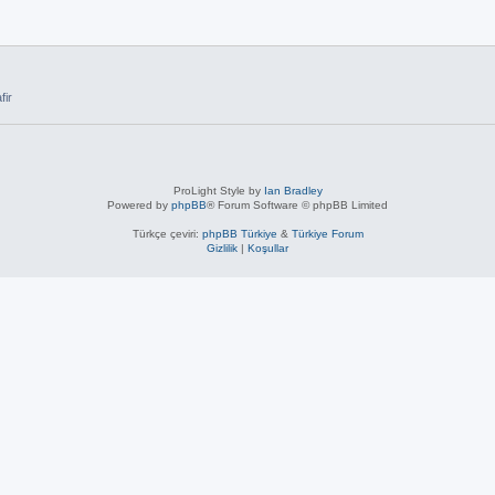
fir
ProLight Style by
Ian Bradley
Powered by
phpBB
® Forum Software © phpBB Limited
Türkçe çeviri:
phpBB Türkiye
&
Türkiye Forum
Gizlilik
|
Koşullar