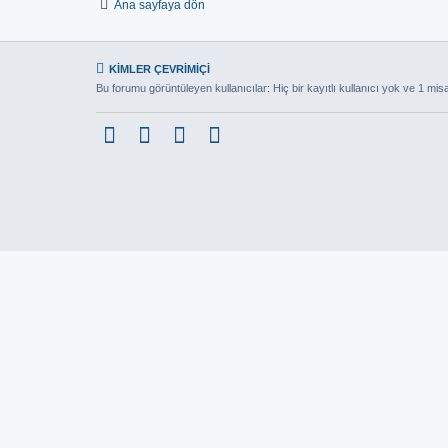
Ana sayfaya dön
KIMLER ÇEVRIMIÇI
Bu forumu görüntüleyen kullanıcılar: Hiç bir kayıtlı kullanıcı yok ve 1 misa