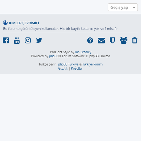
Geçiş yap
KIMLER ÇEVRIMIÇI
Bu forumu görüntüleyen kullanıcılar: Hiç bir kayıtlı kullanıcı yok ve 1 misafir
ProLight Style by
Ian Bradley
Powered by
phpBB
® Forum Software © phpBB Limited
Türkçe çeviri:
phpBB Türkiye
&
Türkiye Forum
Gizlilik
|
Koşullar