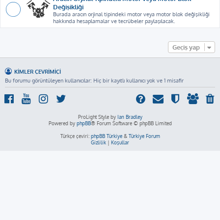
Değişikliği
Burada aracın orjinal tipindeki motor veya motor blok değişikliği
hakkında hesaplamalar ve tecrübeler paylaşılacak.
Geçiş yap
KIMLER ÇEVRIMIÇI
Bu forumu görüntüleyen kullanıcılar: Hiç bir kayıtlı kullanıcı yok ve 1 misafir
ProLight Style by
Ian Bradley
Powered by
phpBB
® Forum Software © phpBB Limited
Türkçe çeviri:
phpBB Türkiye
&
Türkiye Forum
Gizlilik
|
Koşullar