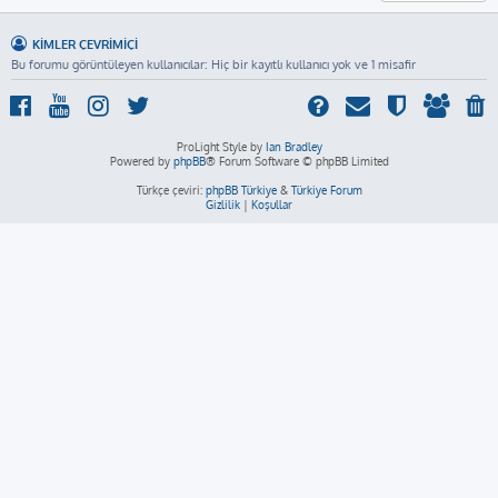
KIMLER ÇEVRIMIÇI
Bu forumu görüntüleyen kullanıcılar: Hiç bir kayıtlı kullanıcı yok ve 1 misafir
ProLight Style by
Ian Bradley
Powered by
phpBB
® Forum Software © phpBB Limited
Türkçe çeviri:
phpBB Türkiye
&
Türkiye Forum
Gizlilik
|
Koşullar