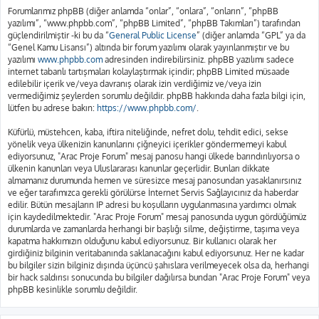
Forumlarımız phpBB (diğer anlamda “onlar”, “onlara”, “onların”, “phpBB
yazılımı”, “www.phpbb.com”, “phpBB Limited”, “phpBB Takımları”) tarafından
güçlendirilmiştir -ki bu da “
General Public License
” (diğer anlamda “GPL” ya da
“Genel Kamu Lisansı”) altında bir forum yazılımı olarak yayınlanmıştır ve bu
yazılımı
www.phpbb.com
adresinden indirebilirsiniz. phpBB yazılımı sadece
internet tabanlı tartışmaları kolaylaştırmak içindir; phpBB Limited müsaade
edilebilir içerik ve/veya davranış olarak izin verdiğimiz ve/veya izin
vermediğimiz şeylerden sorumlu değildir. phpBB hakkında daha fazla bilgi için,
lütfen bu adrese bakın:
https://www.phpbb.com/
.
Küfürlü, müstehcen, kaba, iftira niteliğinde, nefret dolu, tehdit edici, sekse
yönelik veya ülkenizin kanunlarını çiğneyici içerikler göndermemeyi kabul
ediyorsunuz, "Arac Proje Forum" mesaj panosu hangi ülkede barındırılıyorsa o
ülkenin kanunları veya Uluslararası kanunlar geçerlidir. Bunları dikkate
almamanız durumunda hemen ve süresizce mesaj panosundan yasaklanırsınız
ve eğer tarafımızca gerekli görülürse İnternet Servis Sağlayıcınız da haberdar
edilir. Bütün mesajların IP adresi bu koşulların uygulanmasına yardımcı olmak
için kaydedilmektedir. "Arac Proje Forum" mesaj panosunda uygun gördüğümüz
durumlarda ve zamanlarda herhangi bir başlığı silme, değiştirme, taşıma veya
kapatma hakkımızın olduğunu kabul ediyorsunuz. Bir kullanıcı olarak her
girdiğiniz bilginin veritabanında saklanacağını kabul ediyorsunuz. Her ne kadar
bu bilgiler sizin bilginiz dışında üçüncü şahıslara verilmeyecek olsa da, herhangi
bir hack saldırısı sonucunda bu bilgiler dağılırsa bundan "Arac Proje Forum" veya
phpBB kesinlikle sorumlu değildir.