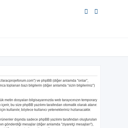
ps://aracprojeforum.com”) ve phpBB (diğer anlamda "onlar”,
a toplanan bazı bilgilerin (diğer anlamda “sizin bilgileriniz”)
üçük metin dosyaları bilgisayarınızda web tarayıcınızın temporary
") içerir, bu size phpBB yazılımı tarafından otomatik olarak atanır.
kullanılır, böylece kullanıcı yetenekleriniz hızlanacaktır.
örünenler dışında sadece phpBB yazılımı tarafından oluşturulan
ıcının gönderdiği mesajlar (diğer anlamda "ziyaretçi mesajları"),