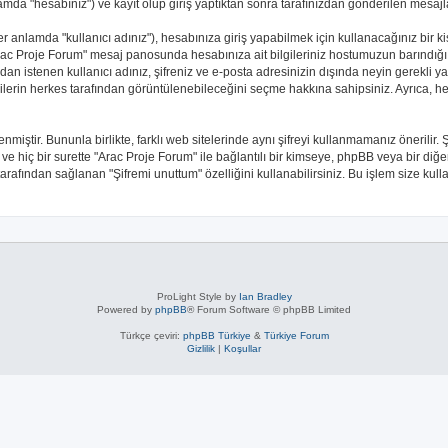
da "hesabınız") ve kayıt olup giriş yaptıktan sonra tarafınızdan gönderilen mesajl
anlamda "kullanıcı adınız"), hesabınıza giriş yapabilmek için kullanacağınız bir kişise
 "Arac Proje Forum" mesaj panosunda hesabınıza ait bilgileriniz hostumuzun barınd
ndan istenen kullanıcı adınız, şifreniz ve e-posta adresinizin dışında neyin gerekl
lgilerin herkes tarafından görüntülenebileceğini seçme hakkına sahipsiniz. Ayrıca, h
enmiştir. Bununla birlikte, farklı web sitelerinde aynı şifreyi kullanmamanız öneril
 ve hiç bir surette "Arac Proje Forum" ile bağlantılı bir kimseye, phpBB veya bir diğer 
rafından sağlanan "Şifremi unuttum" özelliğini kullanabilirsiniz. Bu işlem size kul
ProLight Style by
Ian Bradley
Powered by
phpBB
® Forum Software © phpBB Limited
Türkçe çeviri:
phpBB Türkiye
&
Türkiye Forum
Gizlilik
|
Koşullar