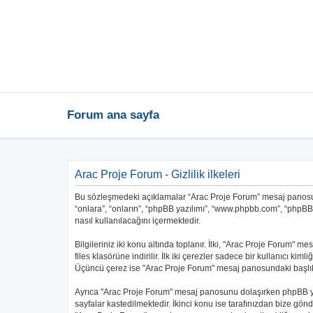
Forum ana sayfa
Arac Proje Forum - Gizlilik ilkeleri
Bu sözleşmedeki açıklamalar “Arac Proje Forum” mesaj panosu ile
“onlara”, “onların”, “phpBB yazılımı”, “www.phpbb.com”, “phpBB L
nasıl kullanılacağını içermektedir.
Bilgileriniz iki konu altında toplanır. İlki, "Arac Proje Forum"
files klasörüne indirilir. İlk iki çerezler sadece bir kullanıcı ki
Üçüncü çerez ise "Arac Proje Forum" mesaj panosundaki başlıklar
Ayrıca "Arac Proje Forum" mesaj panosunu dolaşırken phpBB yaz
sayfalar kastedilmektedir. İkinci konu ise tarafınızdan bize gönder