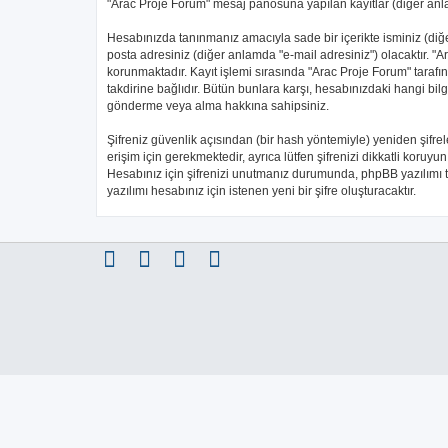
"Arac Proje Forum" mesaj panosuna yapılan kayıtlar (diğer anlam
Hesabınızda tanınmanız amacıyla sade bir içerikte isminiz (diğer 
posta adresiniz (diğer anlamda "e-mail adresiniz") olacaktır.
korunmaktadır. Kayıt işlemi sırasında "Arac Proje Forum" tarafı
takdirine bağlıdır. Bütün bunlara karşı, hesabınızdaki hangi bi
gönderme veya alma hakkına sahipsiniz.
Şifreniz güvenlik açısından (bir hash yöntemiyle) yeniden şifrel
erişim için gerekmektedir, ayrıca lütfen şifrenizi dikkatli koruyun
Hesabınız için şifrenizi unutmanız durumunda, phpBB yazılımı ta
yazılımı hesabınız için istenen yeni bir şifre oluşturacaktır.