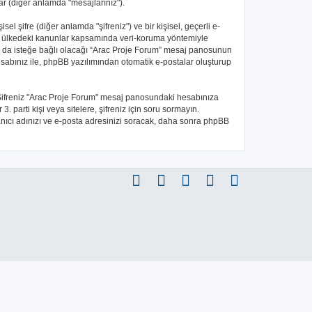
ar (diğer anlamda "mesajlarınız").
l şifre (diğer anlamda "şifreniz") ve bir kişisel, geçerli e-
ığı ülkedeki kanunlar kapsamında veri-koruma yöntemiyle
i ya da isteğe bağlı olacağı “Arac Proje Forum” mesaj panosunun
esabınız ile, phpBB yazılımından otomatik e-postalar oluşturup
ir. Şifreniz "Arac Proje Forum" mesaj panosundaki hesabınıza
3. parti kişi veya sitelere, şifreniz için soru sormayın.
lanıcı adınızı ve e-posta adresinizi soracak, daha sonra phpBB