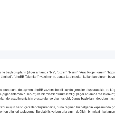
 bağlı grupların (diğer anlamda “biz”, “bizler”, “bizim”, “Arac Proje Forum”, “htt
imited”, “phpBB Takımları”) yazılımının, ayrıca tarafınızdan kullanılan oturum boyunc
 mesaj panosunu dolaşırken phpBB yazılımı belirli sayıda çerezler oluşturacaktır, bu k
mliği (diğer anlamda "user-id") ve bir misafir oturum kimliği (diğer anlamda "session-id
ı dolaşabilmeniz için oluşturulur ve okumuş olduğunuz başlıkların depolanması için 
ılımı için harici çerezler oluşturabiliriz, buna rağmen bu belgenin kapsamında g
ilen bilgileri topluyoruz. Bu olabilir, ve bunlarla sınırlı değildir: bir misafir kullan