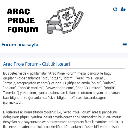
Forum ana sayfa
Arac Proje Forum - Gizlilik ilkeleri
Bu sözleşmedeki açıklamalar “Arac Proje Forum” mesaj panosu ile bağlı
grupların (diğer anlamda “biz”, “bizler”, “bizim”, “Arac Proje Forum”,
“https://aracprojeforum.com”) ve phpBB (diğer anlamda "onlar”, “onlara”,
“onların”, “phpBB yazılımı”, “www.phpbb.com”, “phpBB Limited”, “phpBB
Takımları”) yazılımının, ayrıca tarafınızdan kullanılan oturum boyunca toplanan
bazı bilgilerin (diğer anlamda “sizin bilgileriniz”) nasıl kullanılacağını
içermektedir.
Bilgileriniz iki konu altında toplanır. İlki, "Arac Proje Forum" mesaj panosunu
dolaşırken phpBB yazılımı belirli sayıda çerezler oluşturacaktır, bu küçük metin
dosyaları bilgisayarınızda web tarayıcınızın temporary files klasörüne indirilir. İlk
iki çerezler sadece bir kullanıcı kimliği (diğer anlamda "user-id") ve bir misafir