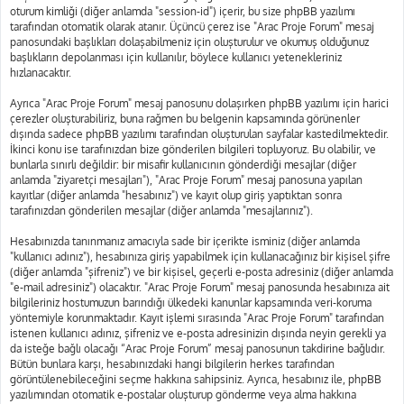
oturum kimliği (diğer anlamda "session-id") içerir, bu size phpBB yazılımı
tarafından otomatik olarak atanır. Üçüncü çerez ise "Arac Proje Forum" mesaj
panosundaki başlıkları dolaşabilmeniz için oluşturulur ve okumuş olduğunuz
başlıkların depolanması için kullanılır, böylece kullanıcı yetenekleriniz
hızlanacaktır.
Ayrıca "Arac Proje Forum" mesaj panosunu dolaşırken phpBB yazılımı için harici
çerezler oluşturabiliriz, buna rağmen bu belgenin kapsamında görünenler
dışında sadece phpBB yazılımı tarafından oluşturulan sayfalar kastedilmektedir.
İkinci konu ise tarafınızdan bize gönderilen bilgileri topluyoruz. Bu olabilir, ve
bunlarla sınırlı değildir: bir misafir kullanıcının gönderdiği mesajlar (diğer
anlamda "ziyaretçi mesajları"), "Arac Proje Forum" mesaj panosuna yapılan
kayıtlar (diğer anlamda "hesabınız") ve kayıt olup giriş yaptıktan sonra
tarafınızdan gönderilen mesajlar (diğer anlamda "mesajlarınız").
Hesabınızda tanınmanız amacıyla sade bir içerikte isminiz (diğer anlamda
"kullanıcı adınız"), hesabınıza giriş yapabilmek için kullanacağınız bir kişisel şifre
(diğer anlamda "şifreniz") ve bir kişisel, geçerli e-posta adresiniz (diğer anlamda
"e-mail adresiniz") olacaktır. "Arac Proje Forum" mesaj panosunda hesabınıza ait
bilgileriniz hostumuzun barındığı ülkedeki kanunlar kapsamında veri-koruma
yöntemiyle korunmaktadır. Kayıt işlemi sırasında "Arac Proje Forum" tarafından
istenen kullanıcı adınız, şifreniz ve e-posta adresinizin dışında neyin gerekli ya
da isteğe bağlı olacağı “Arac Proje Forum” mesaj panosunun takdirine bağlıdır.
Bütün bunlara karşı, hesabınızdaki hangi bilgilerin herkes tarafından
görüntülenebileceğini seçme hakkına sahipsiniz. Ayrıca, hesabınız ile, phpBB
yazılımından otomatik e-postalar oluşturup gönderme veya alma hakkına