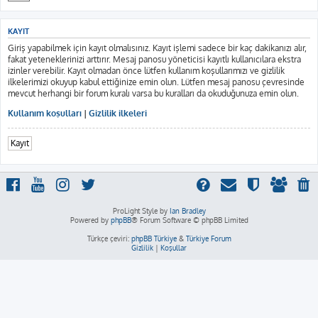
KAYIT
Giriş yapabilmek için kayıt olmalısınız. Kayıt işlemi sadece bir kaç dakikanızı alır,
fakat yeteneklerinizi arttırır. Mesaj panosu yöneticisi kayıtlı kullanıcılara ekstra
izinler verebilir. Kayıt olmadan önce lütfen kullanım koşullarımızı ve gizlilik
ilkelerimizi okuyup kabul ettiğinize emin olun. Lütfen mesaj panosu çevresinde
mevcut herhangi bir forum kuralı varsa bu kuralları da okuduğunuza emin olun.
Kullanım koşulları
|
Gizlilik ilkeleri
Kayıt
ProLight Style by
Ian Bradley
Powered by
phpBB
® Forum Software © phpBB Limited
Türkçe çeviri:
phpBB Türkiye
&
Türkiye Forum
Gizlilik
|
Koşullar