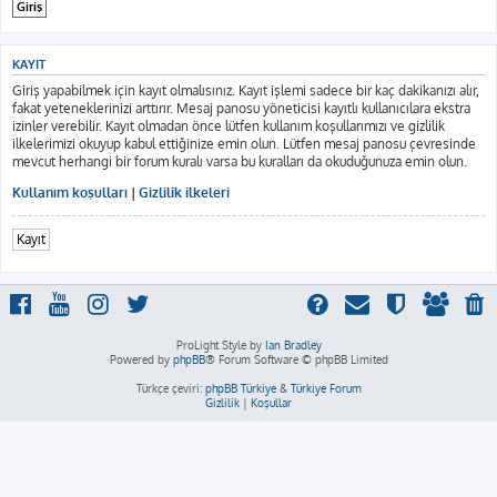
KAYIT
Giriş yapabilmek için kayıt olmalısınız. Kayıt işlemi sadece bir kaç dakikanızı alır,
fakat yeteneklerinizi arttırır. Mesaj panosu yöneticisi kayıtlı kullanıcılara ekstra
izinler verebilir. Kayıt olmadan önce lütfen kullanım koşullarımızı ve gizlilik
ilkelerimizi okuyup kabul ettiğinize emin olun. Lütfen mesaj panosu çevresinde
mevcut herhangi bir forum kuralı varsa bu kuralları da okuduğunuza emin olun.
Kullanım koşulları
|
Gizlilik ilkeleri
Kayıt
ProLight Style by
Ian Bradley
Powered by
phpBB
® Forum Software © phpBB Limited
Türkçe çeviri:
phpBB Türkiye
&
Türkiye Forum
Gizlilik
|
Koşullar