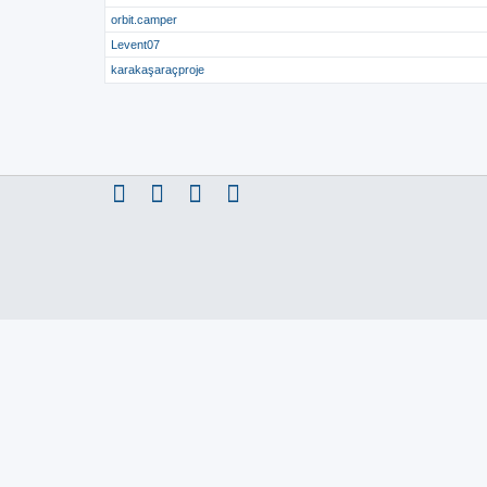
orbit.camper
Levent07
karakaşaraçproje