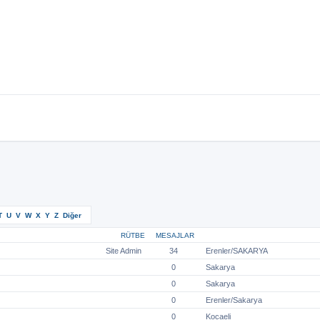
T
U
V
W
X
Y
Z
Diğer
RÜTBE
MESAJLAR
ŞEHIR
Site Admin
34
Erenler/SAKARYA
0
Sakarya
0
Sakarya
0
Erenler/Sakarya
0
Kocaeli