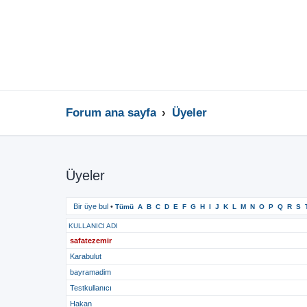
Forum ana sayfa
Üyeler
Üyeler
Bir üye bul
•
Tümü
A
B
C
D
E
F
G
H
I
J
K
L
M
N
O
P
Q
R
S
KULLANICI ADI
safatezemir
Karabulut
bayramadim
Testkullanıcı
Hakan