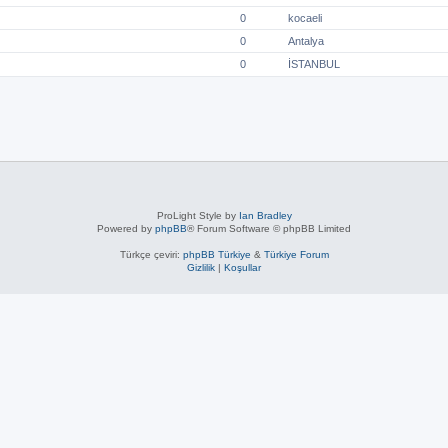
0
kocaeli
0
Antalya
0
İSTANBUL
ProLight Style by
Ian Bradley
Powered by
phpBB
® Forum Software © phpBB Limited
Türkçe çeviri:
phpBB Türkiye
&
Türkiye Forum
Gizlilik
|
Koşullar