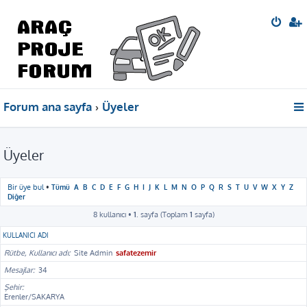
Forum ana sayfa
Üyeler
Üyeler
Bir üye bul
•
Tümü
A
B
C
D
E
F
G
H
I
J
K
L
M
N
O
P
Q
R
S
T
U
V
W
X
Y
Z
Diğer
8 kullanıcı •
1
. sayfa (Toplam
1
sayfa)
KULLANICI ADI
Rütbe, Kullanıcı adı
Site Admin
safatezemir
Mesajlar
34
Şehir
Erenler/SAKARYA