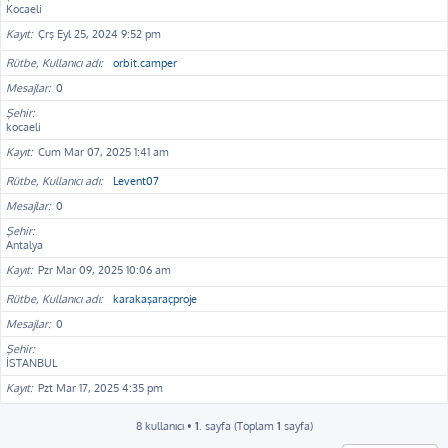
Kocaeli
Kayıt
Çrş Eyl 25, 2024 9:52 pm
Rütbe, Kullanıcı adı
orbit.camper
Mesajlar
0
Şehir
kocaeli
Kayıt
Cum Mar 07, 2025 1:41 am
Rütbe, Kullanıcı adı
Levent07
Mesajlar
0
Şehir
Antalya
Kayıt
Pzr Mar 09, 2025 10:06 am
Rütbe, Kullanıcı adı
karakaşaraçproje
Mesajlar
0
Şehir
İSTANBUL
Kayıt
Pzt Mar 17, 2025 4:35 pm
8 kullanıcı •
1
. sayfa (Toplam
1
sayfa)