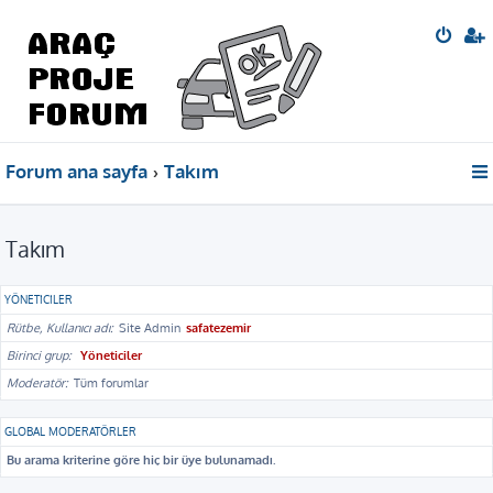
Forum ana sayfa
Takım
Takım
YÖNETICILER
Rütbe, Kullanıcı adı
Site Admin
safatezemir
Birinci grup
Yöneticiler
Moderatör
Tüm forumlar
GLOBAL MODERATÖRLER
Bu arama kriterine göre hiç bir üye bulunamadı.