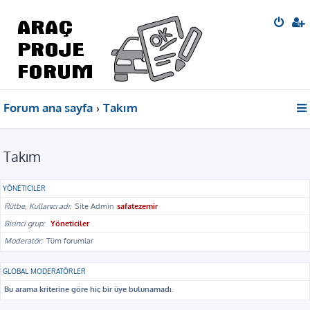
Forum ana sayfa
Takım
Takım
YÖNETICILER
Rütbe, Kullanıcı adı
Site Admin
safatezemir
Birinci grup
Yöneticiler
Moderatör
Tüm forumlar
GLOBAL MODERATÖRLER
Bu arama kriterine göre hiç bir üye bulunamadı.