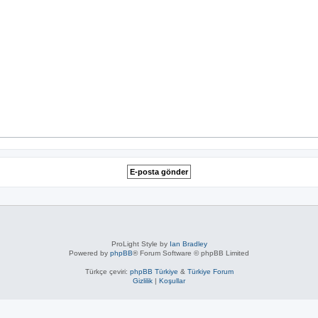
ProLight Style by
Ian Bradley
Powered by
phpBB
® Forum Software © phpBB Limited
Türkçe çeviri:
phpBB Türkiye
&
Türkiye Forum
Gizlilik
|
Koşullar