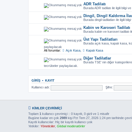
ADR Tadilatı
Burada ADR tadilatı ile ilgili bilgi 
Dingil, Dingil Kaldırma İla
Burada dingil tadilatları ile ilgili bi
Kabin ve Karoseri Tadilatı
Burada kabin ve karoseri tadilatı ile
Üst Yapı Tadilatları
Burada açık kasa, kapalı kasa, kom
paylaşılacak
Alt forumlar:
Açık Kasa
,
Kapalı Kasa
Diğer Tadilatlar
Burada TSE' nin diğer kategorilere ye
tecrübeler paylaşılacak.
GIRIŞ
•
KAYIT
Kullanıcı adı:
Şifre:
KIMLER ÇEVRIMIÇI
Toplam
1
kullanıcı çevrimiçi :: 0 kayıtlı, 0 gizli ve 1 misafir
Bugüne kadar en çok
2989
kişi Pzt Tem 27, 2026 1:24 pm tarihinde çevri
Kayıtlı kullanıcılar: Hiç bir kayıtlı kullanıcı yok
Yetkiler:
Yöneticiler
,
Global moderatörler