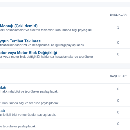
BAŞLIKLAR
Montajı (Çeki demiri)
1
rekli hesaplamalar ve elektrik tesisatları konusunda bilgi paylaşımı
ygun Tertibat Takılması
0
ibatlarının tasarımı ve hesaplaması ile ilgili bilgi paylaşılacak.
otor veya Motor Blok Değişikliği
0
tor veya motor blok değişikliği hakkında hesaplamalar ve tecrübeler
BAŞLIKLAR
latı
0
ı hakkında bilgi ve tecrübeler paylaşılacak.
0
rı konusunda bilgi ve tecrübe paylaşılacak.
atı
0
 ile ilgili bilgi ve tecrübeler paylaşılacak.
0
gi ve tecrübeler paylaşılacak.