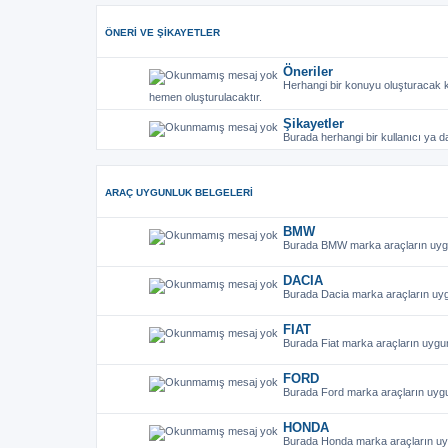
gönderen
safatezemir
Sal Tem 30, 2024 12:38 pm
Honda Civic 2019
gönderen
safatezemir
Sal Tem 30, 2024 12:36 pm
Hyundai ix-35 20
ÖNERI VE ŞIKAYETLER
Öneriler
Herhangi bir konuyu oluşturacak k
hemen oluşturulacaktır.
Şikayetler
Burada herhangi bir kullanıcı ya d
ARAÇ UYGUNLUK BELGELERI
BMW
Burada BMW marka araçların uygun
DACIA
Burada Dacia marka araçların uygu
FIAT
Burada Fiat marka araçların uygun
FORD
Burada Ford marka araçların uygun
HONDA
Burada Honda marka araçların uyg