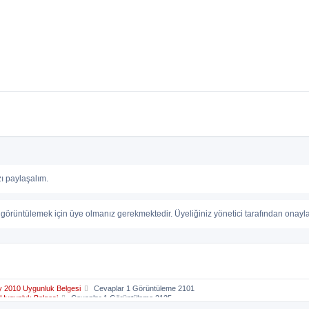
zı paylaşalım.
görüntülemek için üye olmanız gerekmektedir. Üyeliğiniz yönetici tarafından onayland
S
 2010 Uygunluk Belgesi
Cevaplar 1 Görüntüleme 2101
S
o
 Uygunluk Belgesi
Cevaplar 1 Görüntüleme 2125
S
o
n
Uygunluk Belgesi
Cevaplar 1 Görüntüleme 11581