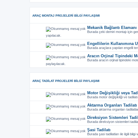
ARAÇ MONTAJ PROJELERI BILGI PAYLAŞIMI
Mekanik Bağlantı Elamanı 
Burada çeki demiri montajı için ge
yapılacak.
Engellilerin Kullanımına U
Burada araçlara yapılan engelli tert
Aracın Orjinal Tipindeki M
Burada aracın orjinal tipindeki mo
paylaşılacak.
ARAÇ TADILAT PROJELERI BILGI PAYLAŞIMI
Motor Değişikliği veya Tadi
Burada motor değişikliği ve tadilat
Aktarma Organları Tadilatı
Burada aktarma organları tadilatla
Direksiyon Sistemleri Tadil
Burada direksiyon sistemleri tadilatı
Şasi Tadilatı
Burada şasi tadilatları ile ilgili bil