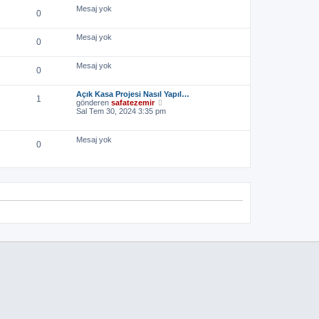
Mesaj yok
0
Mesaj yok
0
Mesaj yok
0
Açık Kasa Projesi Nasıl Yapıl…
1
S
gönderen
safatezemir
o
Sal Tem 30, 2024 3:35 pm
n
m
e
Mesaj yok
0
s
a
j
ı
g
ö
r
ü
n
t
ü
l
e