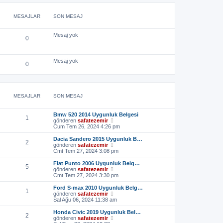
MESAJLAR
SON MESAJ
Mesaj yok
0
Mesaj yok
0
MESAJLAR
SON MESAJ
Bmw 520 2014 Uygunluk Belgesi
1
S
gönderen
safatezemir
o
Cum Tem 26, 2024 4:26 pm
n
m
Dacia Sandero 2015 Uygunluk B…
2
e
S
gönderen
safatezemir
s
o
Cmt Tem 27, 2024 3:08 pm
a
n
j
m
Fiat Punto 2006 Uygunluk Belg…
5
ı
e
S
gönderen
safatezemir
g
s
o
Cmt Tem 27, 2024 3:30 pm
ö
a
n
r
j
m
Ford S-max 2010 Uygunluk Belg…
1
ü
ı
e
S
gönderen
safatezemir
n
g
s
o
Sal Ağu 06, 2024 11:38 am
t
ö
a
n
ü
r
j
m
Honda Civic 2019 Uygunluk Bel…
2
l
ü
ı
e
S
gönderen
safatezemir
e
n
g