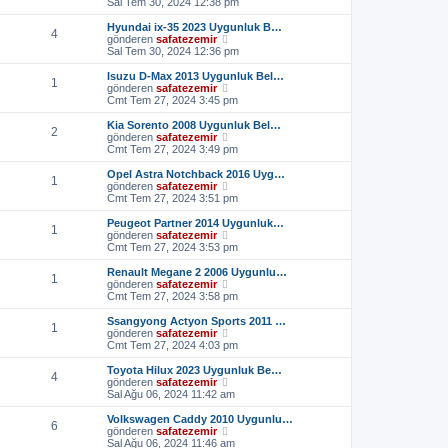
s
o
Sal Tem 30, 2024 12:38 pm
t
ö
a
n
ü
r
j
m
Hyundai ix-35 2023 Uygunluk B…
4
l
ü
ı
e
S
gönderen
safatezemir
e
n
g
s
o
Sal Tem 30, 2024 12:36 pm
t
ö
a
n
ü
r
j
m
Isuzu D-Max 2013 Uygunluk Bel…
1
l
ü
ı
e
S
gönderen
safatezemir
e
n
g
s
o
Cmt Tem 27, 2024 3:45 pm
t
ö
a
n
ü
r
j
m
Kia Sorento 2008 Uygunluk Bel…
2
l
ü
ı
e
S
gönderen
safatezemir
e
n
g
s
o
Cmt Tem 27, 2024 3:49 pm
t
ö
a
n
ü
r
j
m
Opel Astra Notchback 2016 Uyg…
1
l
ü
ı
e
S
gönderen
safatezemir
e
n
g
s
o
Cmt Tem 27, 2024 3:51 pm
t
ö
a
n
ü
r
j
m
Peugeot Partner 2014 Uygunluk…
1
l
ü
ı
e
S
gönderen
safatezemir
e
n
g
s
o
Cmt Tem 27, 2024 3:53 pm
t
ö
a
n
ü
r
j
m
Renault Megane 2 2006 Uygunlu…
1
l
ü
ı
e
S
gönderen
safatezemir
e
n
g
s
o
Cmt Tem 27, 2024 3:58 pm
t
ö
a
n
ü
r
j
m
Ssangyong Actyon Sports 2011 …
1
l
ü
ı
e
S
gönderen
safatezemir
e
n
g
s
o
Cmt Tem 27, 2024 4:03 pm
t
ö
a
n
ü
r
j
m
Toyota Hilux 2023 Uygunluk Be…
4
l
ü
ı
e
S
gönderen
safatezemir
e
n
g
s
o
Sal Ağu 06, 2024 11:42 am
t
ö
a
n
ü
r
j
m
Volkswagen Caddy 2010 Uygunlu…
6
l
ü
ı
e
S
gönderen
safatezemir
e
n
g
s
o
Sal Ağu 06, 2024 11:46 am