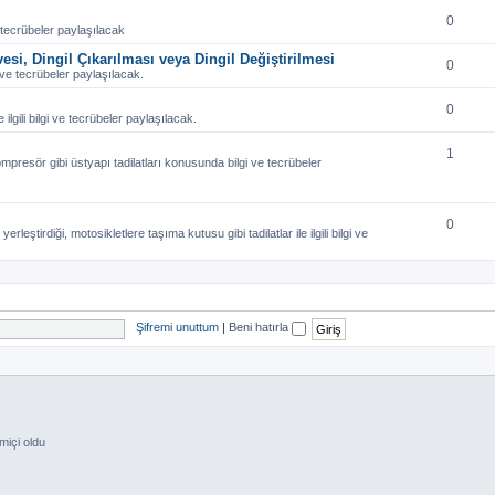
0
ve tecrübeler paylaşılacak
vesi, Dingil Çıkarılması veya Dingil Değiştirilmesi
0
lgi ve tecrübeler paylaşılacak.
0
 ilgili bilgi ve tecrübeler paylaşılacak.
1
presör gibi üstyapı tadilatları konusunda bilgi ve tecrübeler
0
rleştirdiği, motosikletlere taşıma kutusu gibi tadilatlar ile ilgili bilgi ve
Şifremi unuttum
|
Beni hatırla
miçi oldu