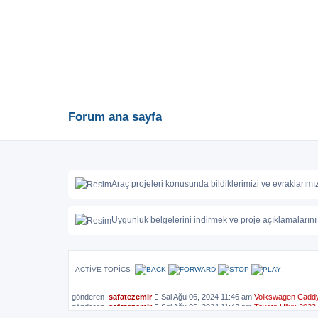
Forum ana sayfa
Araç projeleri konusunda bildiklerimizi ve evraklarımı
Uygunluk belgelerini indirmek ve proje açıklamalarını 
ACTIVE TOPICS
gönderen
safatezemir
Sal Ağu 06, 2024 11:46 am
Volkswagen Caddy
gönderen
safatezemir
Sal Ağu 06, 2024 11:42 am
Toyota Hilux 2023
gönderen
safatezemir
Sal Ağu 06, 2024 11:38 am
Ford S-max 2010 