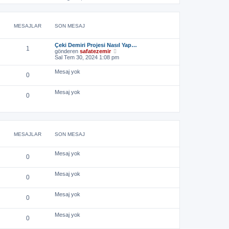
t
ö
a
n
ü
r
j
m
l
ü
ı
e
e
n
g
s
MESAJLAR
SON MESAJ
t
ö
a
ü
r
j
l
ü
ı
Çeki Demiri Projesi Nasıl Yap…
e
n
g
1
S
gönderen
safatezemir
t
ö
o
Sal Tem 30, 2024 1:08 pm
ü
r
n
l
ü
m
e
n
Mesaj yok
0
e
t
s
ü
a
l
Mesaj yok
j
0
e
ı
g
ö
r
ü
n
MESAJLAR
SON MESAJ
t
ü
l
Mesaj yok
e
0
Mesaj yok
0
Mesaj yok
0
Mesaj yok
0