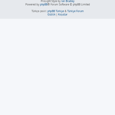
ProLight Style by
Ian Bradley
Powered by
phpBB
® Forum Software © phpBB Limited
Türkçe çeviri:
phpBB Türkiye
&
Türkiye Forum
Gizlilik
|
Koşullar